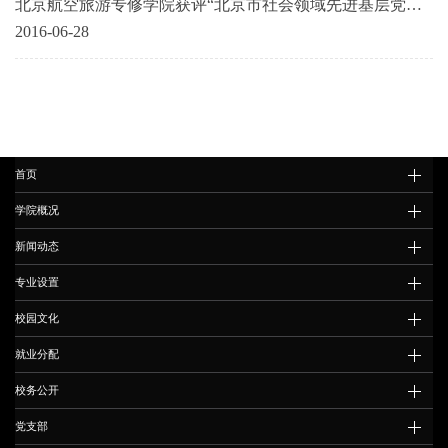
北京航空旅游专修学院获评“北京市社会领域先进基层党组
织”荣誉称号
2016-06-28
首页
学院概况
新闻动态
专业设置
校园文化
就业分配
校务公开
党支部